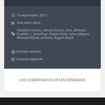
13 septiembre, 2011
Cine Arte Libros
Charlton Heston
,
ciencia ficción
,
Cine
,
distopía
,
Franklin J. Schaffner
,
Freida Pinto
,
John Lithgow
,
Michael Wilson
,
película
,
Rupert Wyatt
Entrada anterior
Entrada siguiente
LOS COMENTARIOS ESTÁN CERRADOS.