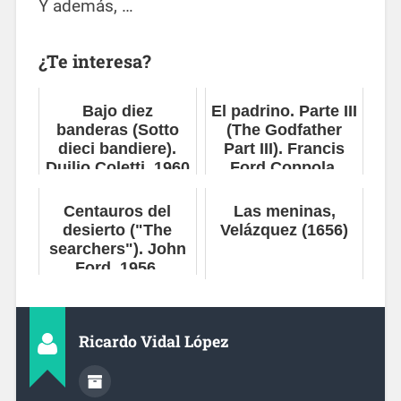
Y además, …
¿Te interesa?
Bajo diez
El padrino. Parte III
banderas (Sotto
(The Godfather
dieci bandiere).
Part III). Francis
Duilio Coletti, 1960
Ford Coppola,
1990
Centauros del
Las meninas,
desierto ("The
Velázquez (1656)
searchers"). John
Ford, 1956.
Ricardo Vidal López